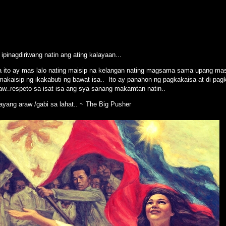
...
ipinagdiriwang natin ang ating kalayaan...
a ito ay mas lalo nating maisip na kelangan nating magsama sama upang m
akaisip ng ikakabuti ng bawat isa.. Ito ay panahon ng pagkakaisa at di pa
w..respeto sa isat isa ang sya sanang makamtan natin..
yang araw /gabi sa lahat.. ~ The Big Pusher