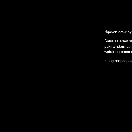
Kalayaan 
Ngayon araw ay 
Sana sa araw n
pakiramdam at m
watak ng panana
Isang mapagpala