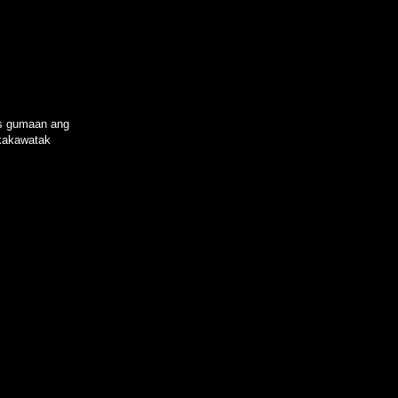
as gumaan ang
gkakawatak